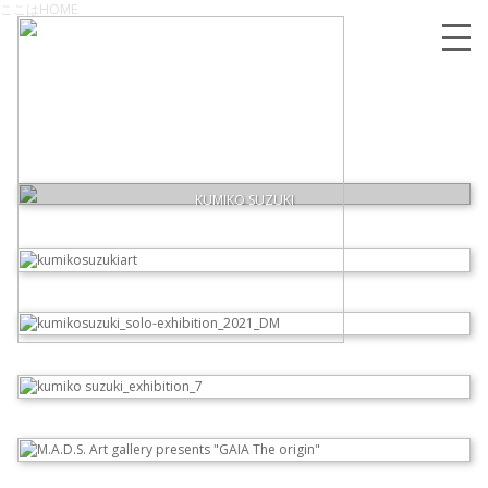
ここはHOME
02/07/2023
【展示情報】ホテル プルマン東京田町
KUMIKO SUZUKI
2022年6月ニューヨーク個展を開催しました！
READ MORE
個展のお知らせ
世田谷美術館でグループ展開催！
イタリア・ミラノで展示