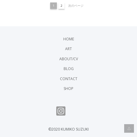
1
2
次のページ
HOME
ART
ABOUT/CV
BLOG
CONTACT
SHOP
is
FB
△
©2020 KUMIKO SUZUKI