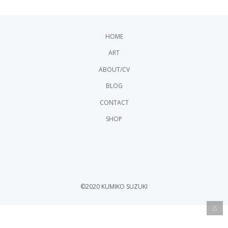
HOME
ART
ABOUT/CV
BLOG
CONTACT
SHOP
is
FB
©2020 KUMIKO SUZUKI
△