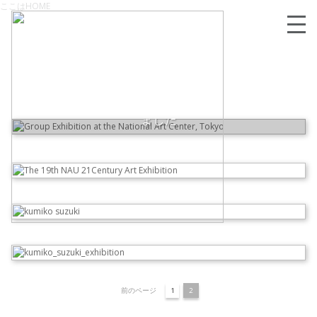
ここはHOME
02/20/2021
【第19回 NAU21世紀美術連立展】 無事閉幕いたし
ました
KUMIKO SUZUKI
いよいよ始まりました！第19回 NAU21世紀美術連
立展
READ MORE
【自己紹介】私には表現したいことがある。だから
今、生きている。
第19回 NAU21世紀美術連立展
前のページ
1
2