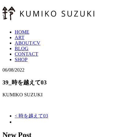
HOME
ART
ABOUT/CV
BLOG
CONTACT
SHOP
06/08/2022
39_時を越えて03
KUMIKO SUZUKI
< 時を越えて03
New Post