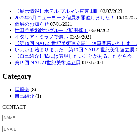
【展示情報】ホテル プルマン東京田町
02/07/2023
2022年6月ニューヨーク個展を開催しました！
10/10/202
個展のお知らせ
07/01/2021
世田谷美術館でグループ展開催！
06/04/2021
イタリア・ミラノで展示
03/24/2021
【第19回 NAU21世紀美術連立展】 無事閉幕いたしまし
いよいよ始まりました！第19回 NAU21世紀美術連立展
【自己紹介】私には表現したいことがある。だから今、
第19回 NAU21世紀美術連立展
01/31/2021
Category
展覧会
(8)
自己紹介
(1)
CONTACT