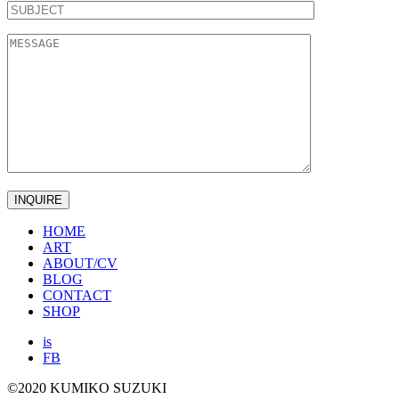
HOME
ART
ABOUT/CV
BLOG
CONTACT
SHOP
is
FB
©2020 KUMIKO SUZUKI