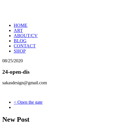
HOME
ART
ABOUT/CV
BLOG
CONTACT
SHOP
08/25/2020
24-open-dis
sakasdesign@gmail.com
< Open the gate
New Post