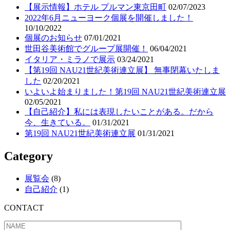
【展示情報】ホテル プルマン東京田町
02/07/2023
2022年6月ニューヨーク個展を開催しました！
10/10/2022
個展のお知らせ
07/01/2021
世田谷美術館でグループ展開催！
06/04/2021
イタリア・ミラノで展示
03/24/2021
【第19回 NAU21世紀美術連立展】 無事閉幕いたしま
した
02/20/2021
いよいよ始まりました！第19回 NAU21世紀美術連立展
02/05/2021
【自己紹介】私には表現したいことがある。だから
今、生きている。
01/31/2021
第19回 NAU21世紀美術連立展
01/31/2021
Category
展覧会
(8)
自己紹介
(1)
CONTACT