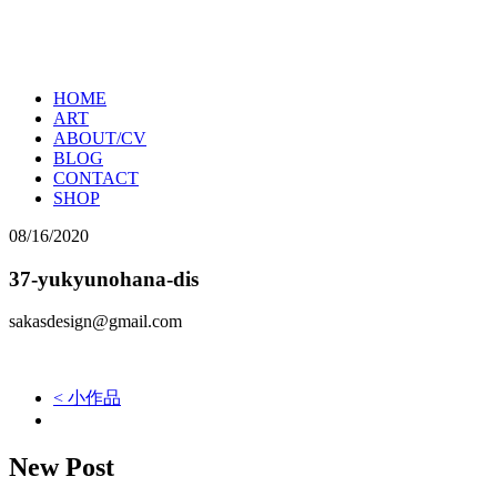
HOME
ART
ABOUT/CV
BLOG
CONTACT
SHOP
08/16/2020
37-yukyunohana-dis
sakasdesign@gmail.com
< 小作品
New Post