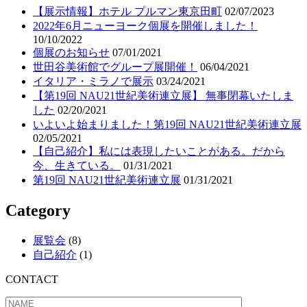
【展示情報】ホテル プルマン東京田町
02/07/2023
2022年6月ニューヨーク個展を開催しました！
10/10/2022
個展のお知らせ
07/01/2021
世田谷美術館でグループ展開催！
06/04/2021
イタリア・ミラノで展示
03/24/2021
【第19回 NAU21世紀美術連立展】 無事閉幕いたしま
した
02/20/2021
いよいよ始まりました！第19回 NAU21世紀美術連立展
02/05/2021
【自己紹介】私には表現したいことがある。だから
今、生きている。
01/31/2021
第19回 NAU21世紀美術連立展
01/31/2021
Category
展覧会
(8)
自己紹介
(1)
CONTACT