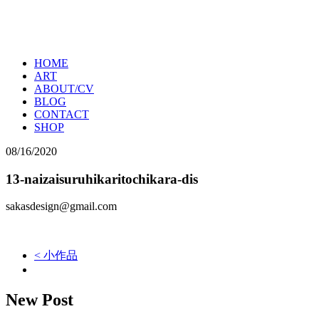
HOME
ART
ABOUT/CV
BLOG
CONTACT
SHOP
08/16/2020
13-naizaisuruhikaritochikara-dis
sakasdesign@gmail.com
< 小作品
New Post