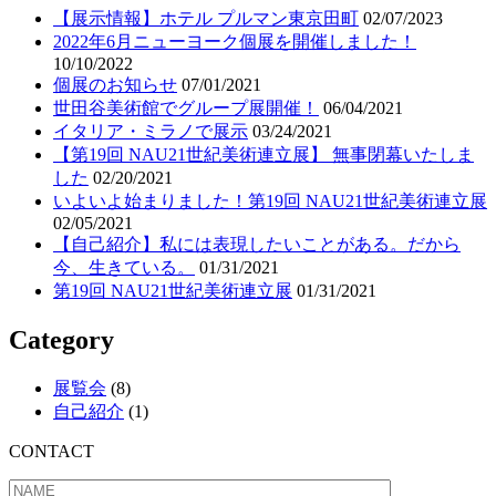
【展示情報】ホテル プルマン東京田町
02/07/2023
2022年6月ニューヨーク個展を開催しました！
10/10/2022
個展のお知らせ
07/01/2021
世田谷美術館でグループ展開催！
06/04/2021
イタリア・ミラノで展示
03/24/2021
【第19回 NAU21世紀美術連立展】 無事閉幕いたしま
した
02/20/2021
いよいよ始まりました！第19回 NAU21世紀美術連立展
02/05/2021
【自己紹介】私には表現したいことがある。だから
今、生きている。
01/31/2021
第19回 NAU21世紀美術連立展
01/31/2021
Category
展覧会
(8)
自己紹介
(1)
CONTACT