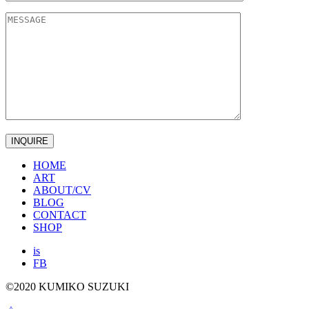
HOME
ART
ABOUT/CV
BLOG
CONTACT
SHOP
is
FB
©2020 KUMIKO SUZUKI