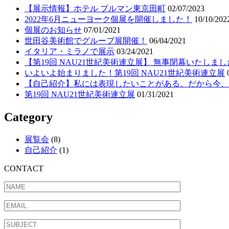
【展示情報】ホテル プルマン東京田町
02/07/2023
2022年6月ニューヨーク個展を開催しました！
10/10/202
個展のお知らせ
07/01/2021
世田谷美術館でグループ展開催！
06/04/2021
イタリア・ミラノで展示
03/24/2021
【第19回 NAU21世紀美術連立展】 無事閉幕いたしまし
いよいよ始まりました！第19回 NAU21世紀美術連立展
【自己紹介】私には表現したいことがある。だから今、
第19回 NAU21世紀美術連立展
01/31/2021
Category
展覧会
(8)
自己紹介
(1)
CONTACT