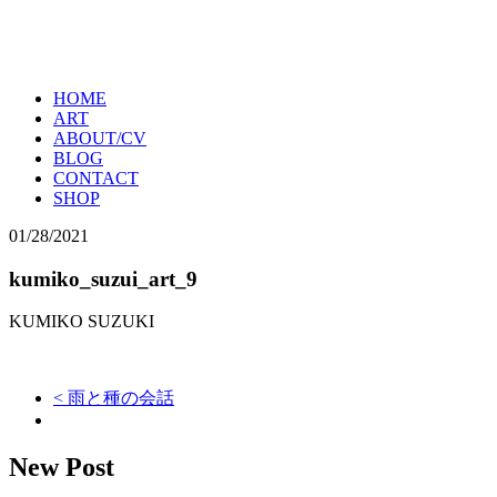
HOME
ART
ABOUT/CV
BLOG
CONTACT
SHOP
01/28/2021
kumiko_suzui_art_9
KUMIKO SUZUKI
< 雨と種の会話
New Post