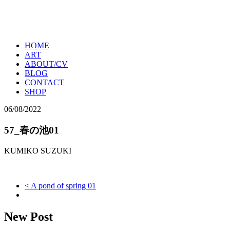
HOME
ART
ABOUT/CV
BLOG
CONTACT
SHOP
06/08/2022
57_春の池01
KUMIKO SUZUKI
< A pond of spring 01
New Post