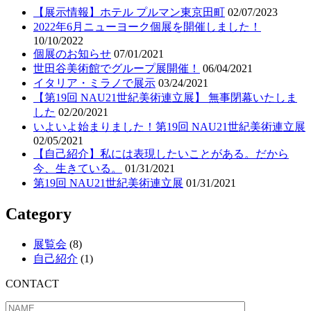
【展示情報】ホテル プルマン東京田町
02/07/2023
2022年6月ニューヨーク個展を開催しました！
10/10/2022
個展のお知らせ
07/01/2021
世田谷美術館でグループ展開催！
06/04/2021
イタリア・ミラノで展示
03/24/2021
【第19回 NAU21世紀美術連立展】 無事閉幕いたしま
した
02/20/2021
いよいよ始まりました！第19回 NAU21世紀美術連立展
02/05/2021
【自己紹介】私には表現したいことがある。だから
今、生きている。
01/31/2021
第19回 NAU21世紀美術連立展
01/31/2021
Category
展覧会
(8)
自己紹介
(1)
CONTACT