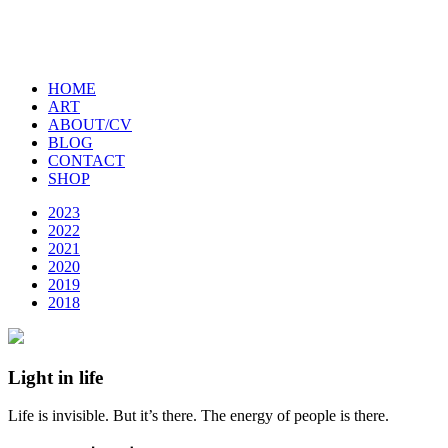
HOME
ART
ABOUT/CV
BLOG
CONTACT
SHOP
2023
2022
2021
2020
2019
2018
Light in life
Life is invisible. But it’s there. The energy of people is there.